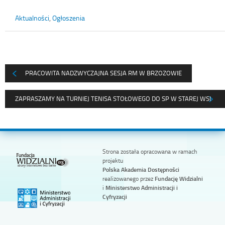
Aktualności
,
Ogłoszenia
PRACOWITA NADZWYCZAJNA SESJA RM W BRZOZOWIE
ZAPRASZAMY NA TURNIEJ TENISA STOŁOWEGO DO SP W STAREJ WSI
Strona została opracowana w ramach
projektu
Polska Akademia Dostępności
realizowanego przez
Fundację Widzialni
i
Ministerstwo Administracji i
Cyfryzacji