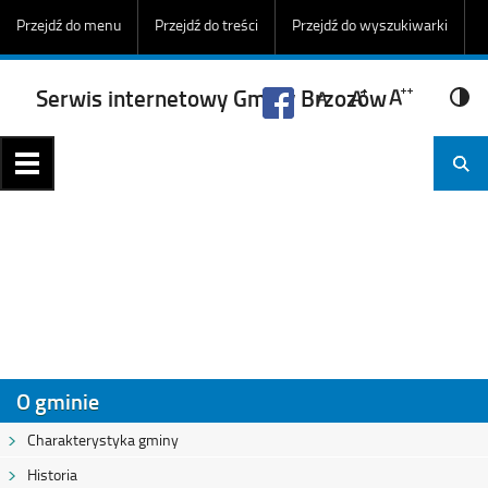
Przejdź do menu
Przejdź do treści
Przejdź do wyszukiwarki
Serwis internetowy Gminy Brzozów
1
2
3
O gminie
Charakterystyka gminy
Historia