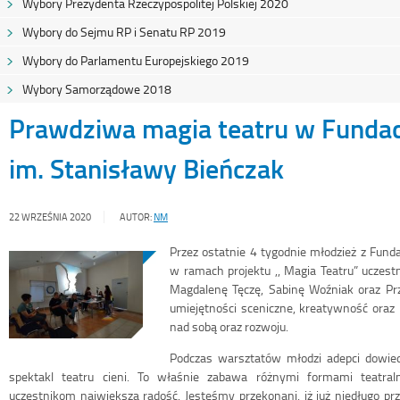
Wybory Prezydenta Rzeczypospolitej Polskiej 2020
Wybory do Sejmu RP i Senatu RP 2019
Wybory do Parlamentu Europejskiego 2019
Wybory Samorządowe 2018
Prawdziwa magia teatru w Fundac
im. Stanisławy Bieńczak
22 WRZEŚNIA 2020
AUTOR:
NM
Przez ostatnie 4 tygodnie młodzież z Fun
w ramach projektu ,, Magia Teatru” uczest
Magdalenę Tęczę, Sabinę Woźniak oraz Pr
umiejętności sceniczne, kreatywność oraz
nad sobą oraz rozwoju.
Podczas warsztatów młodzi adepci dowiedz
spektakl teatru cieni. To właśnie zabawa różnymi formami teatral
uczestnikom największą radość. Jesteśmy przekonani, iż już niedługo pr