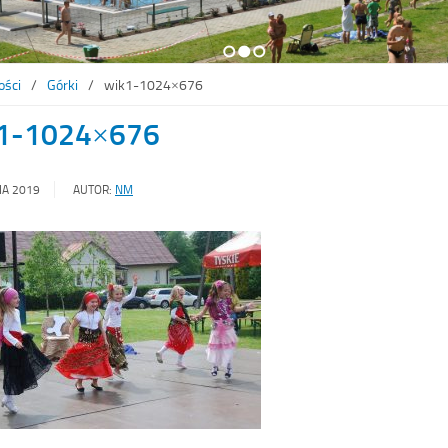
1
2
3
ości
Górki
wik1-1024×676
1-1024×676
IA 2019
AUTOR:
NM