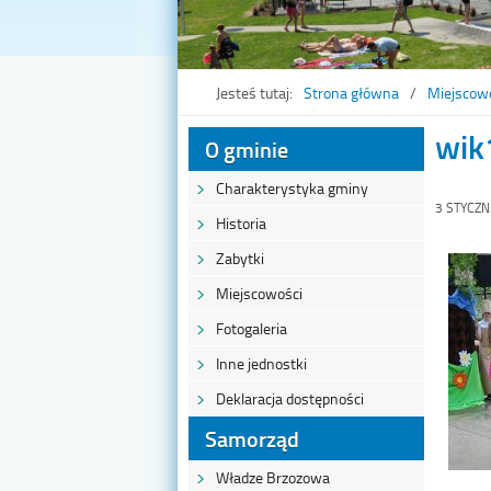
Jesteś tutaj:
Strona główna
Miejscow
wik
O gminie
Charakterystyka gminy
3 STYCZN
Historia
Zabytki
Miejscowości
Fotogaleria
Inne jednostki
Deklaracja dostępności
Samorząd
Władze Brzozowa