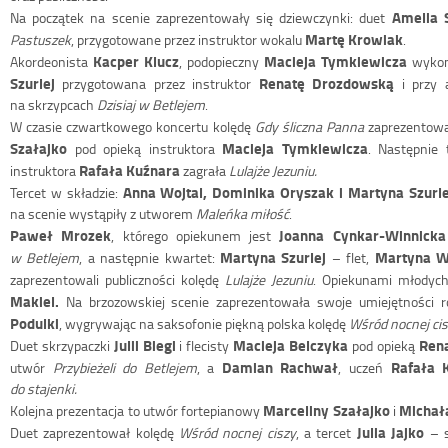
Amelia 
Na początek na scenie zaprezentowały się dziewczynki: duet
Martę Krowiak
Pastuszek
, przygotowane przez instruktor wokalu
.
Kacper Klucz
Macieja Tymkiewicza
Akordeonista
, podopieczny
wykon
Szurlej
Renatę Drozdowską
przygotowana przez instruktor
i przy 
na skrzypcach
Dzisiaj w Betlejem
.
W czasie czwartkowego koncertu kolędę
Gdy śliczna Panna
zaprezentował
Szałajko
Macieja Tymkiewicza
pod opieką instruktora
. Następnie
Rafała Kuźnara
instruktora
zagrała
Lulajże Jezuniu.
Anna Wojtal, Dominika Oryszak i Martyna Szurle
Tercet w składzie:
na scenie wystąpiły z utworem
Maleńka miłość
.
Paweł Mrozek
Joanna Cynkar-Winnicka
, którego opiekunem jest
Martyna Szurlej
Martyna W
w Betlejem
, a następnie kwartet:
– flet,
zaprezentowali publiczności kolędę
Lulajże Jezuniu
. Opiekunami młodych
Makiel.
Na brzozowskiej scenie zaprezentowała swoje umiejętności 
Podulki
, wygrywając na saksofonie piękną polska kolędę
Wśród nocnej ci
Julii Biegi
Macieja Belczyka
Rena
Duet skrzypaczki
i flecisty
pod opieką
Damian Rachwał
Rafała 
utwór
Przybieżeli do Betlejem
, a
, uczeń
do stajenki.
Marceliny Szałajko
Michał
Kolejna prezentacja to utwór fortepianowy
i
Julia Jajko
Duet zaprezentował kolędę
Wśród nocnej ciszy
, a tercet
– s