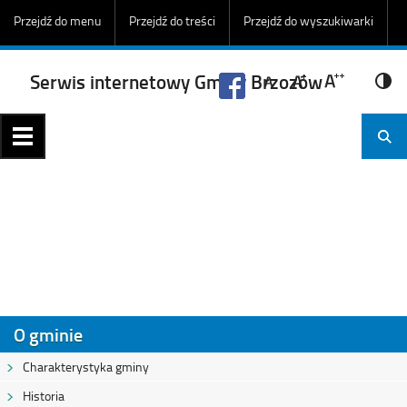
Przejdź do menu
Przejdź do treści
Przejdź do wyszukiwarki
Serwis internetowy Gminy Brzozów
1
2
3
O gminie
Charakterystyka gminy
Historia