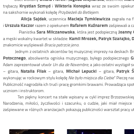
Krystian Szmyd
Wiktoria Konopka
trębaczy
i
wraz ze swoim opiek
na sakshornie wykonali kolędę
Przybieżeli do Betlejem
.
Alicja Sajdak
Macieja Tymkiewicza
, uczennica
zagrała na f
Urszula Kaczor
Rafałem Kuźnarem
i
razem z opiekunem
zaśpiewali a c
Sara Milczanowska
Joanny 
Pianistka
, która jest podopieczną
Kamil Mrozek, Patryk Szałajko, 
a męski wokalny kwartet w składzie:
znakomicie wyśpiewali
Bracia patrzcie jeno.
Jednym z ostatnich akcentów tej muzycznej imprezy na deskach Brz
Potocznego
G
, absolwenta ogniska muzycznego, byłego podopiecznego
Adam zaprezentował utwór
Un dia de Novembre
, a jako ostatni wystąpił 
Natalia Filak
Michał Lepucki
Patryk 
– gitara,
– gitara,
– gitara,
wykonując w rockowym stylu kolędę
Nie było miejsca dla Ciebie
” Pieczę n
Publiczność nagrodziła ich trud i pracę gromkimi brawami. Prowadząca sp
uczniom i instruktorom.
Ten piękny koncert na stałe wpisany w cykl imprez Brzozowskiego
Narodzenia, miłości, życzliwości i szacunku, o cudzie, jaki miał miejsc
zaśpiewane w różnych aranżacjach pokazują publiczności warsztat pracy ut