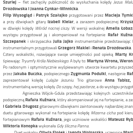
Szurlej
– flet zachęciły publiczność do wysłuchania kolędy
Jezus Malu
Drozdowska i Joanna Cynkar-Winnicka
.
Filip Wysogląd
Patryk Szałajko
Macieja Tymk
i
przygotowani przez
Izabeli Kielar
Krzysz
a przy dźwiękach gitary
, a zarazem podopiecznej
Amelia Łobaz
w dźwięki kolędy
Wśród nocnej ciszy
. W wersji wokalnej
Rafał Kuźnar
występu przygotował ją i akompaniował na fortepianie
Szczepanek
Julia Jajko
i skrzypaczka
instrumentalnie przedstawiając
Grzegorz Makiel
Renata Drozdowska
instrumentalnym przygotowali
i
.
Marty K
Cztery wokalistki, rozwijające swoje umiejętności pod opieką
Martyna Wrona, Weroni
śpiewając
Tryumfy Króla Niebieskiego
. A były to:
Po radosnym i optymistycznie wyśpiewanym utworze kwartetu przyszed
Jakuba Buczka
Zygmunta Podulki
Ra
przez
, podopiecznego
, następnie
Anna Tabisz,
zaprezentował kolędę
Lulajże Jezuniu
. Trio gitarowe
instrumentalną wersję kolędy
Do szopy, hej pasterze
, a do występu przygo
Agnieszka Wójcik-Gdula przedstawiając kolejnych uczestników k
Rafała Kuźnara
podopieczną
, który akompaniował jej na fortepianie, a 
i Gabriela Długosz
gitarowymi dźwiękami zaintonowały najbardziej znan
duetu gitarowego wykonał na fortepianie kolędę
Mizerna cicha
pod kier
Rafała Kuźnara
Mateusz Ryb
fortepianowym
, jego uczniowie wokaliści
Wiktoria Konopka
wykonała
Gdy śliczna Panna
.
Oliwia Fiołek
Jagoda Wojnarska
Mart
Duet wokalny
i
, uczennice