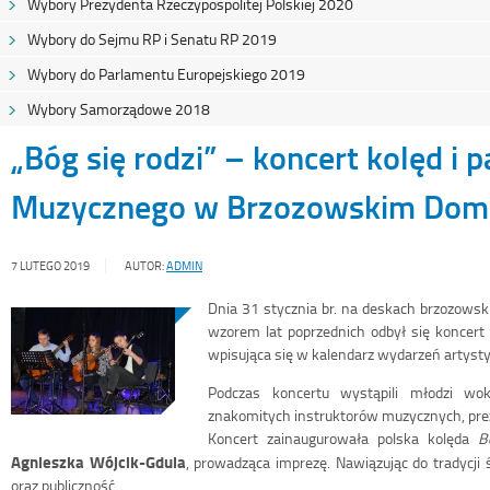
Wybory Prezydenta Rzeczypospolitej Polskiej 2020
Wybory do Sejmu RP i Senatu RP 2019
Wybory do Parlamentu Europejskiego 2019
Wybory Samorządowe 2018
„Bóg się rodzi” – koncert kolęd i 
Muzycznego w Brzozowskim Domu
7 LUTEGO 2019
AUTOR:
ADMIN
Dnia 31 stycznia br. na deskach brzozowsk
wzorem lat poprzednich odbył się koncert 
wpisująca się w kalendarz wydarzeń artyst
Podczas koncertu wystąpili młodzi woka
znakomitych instruktorów muzycznych, prez
Koncert zainaugurowała polska kolęda
B
Agnieszka Wójcik-Gdula
, prowadząca imprezę. Nawiązując do tradycji
oraz publiczność.