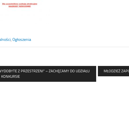
lności
,
Ogłoszenia
WYDOBYTE Z PRZESTRZENI” – ZACHĘCAMY DO UDZIAŁU
MŁODZIEŻ ZAP
 KONKURSIE