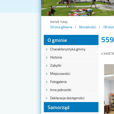
Jesteś tutaj:
Strona główna
Aktualności
I Brzoz
55
O gminie
Charakterystyka gminy
4 KWIETN
Historia
Zabytki
Miejscowości
Fotogaleria
Inne jednostki
Deklaracja dostępności
Samorząd