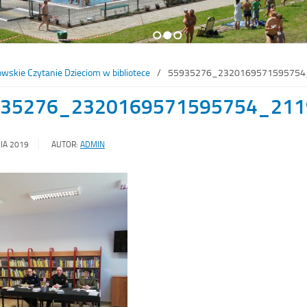
1
2
3
owskie Czytanie Dzieciom w bibliotece
55935276_2320169571595754
935276_2320169571595754_211
IA 2019
AUTOR:
ADMIN