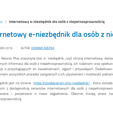
1
2
3
Internetowy e-niezbędnik dla osób z niepełnosprawnością
ci
ernetowy e-niezbędnik dla osób z 
ADA 2019
AUTOR:
DOMINIK RZEPKA
 Neuron Plus stworzyła tzw. e- niezbędnik, czyli stronę internetową dost
tnych informacji dla osób z niepełnosprawnością, ich rodzinom oraz opieku
je o przysługujących im świadczeniach, ulgach i przywilejach. Dodatkow
niem wszystkich procedur związanych z ich uzyskaniem i możliwość pobran
ędnik jest na stronie
https://stopbarierom.pl/e-niezbednik/
, która został
ymi z dostępnością serwisów internetowych dla osób z niepełnosprawno
zowane i poszerzane o nowe zagadnienia. Obecnie trwają prace n
nosprawnością.