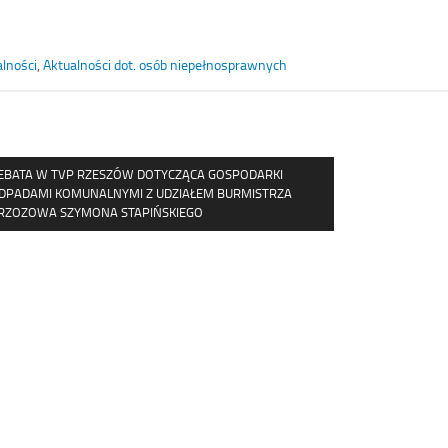
lności
,
Aktualności dot. osób niepełnosprawnych
EBATA W TVP RZESZÓW DOTYCZĄCA GOSPODARKI
DPADAMI KOMUNALNYMI Z UDZIAŁEM BURMISTRZA
RZOZOWA SZYMONA STAPIŃSKIEGO