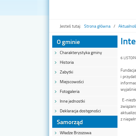
Jesteś tutaj:
Strona główna
Aktualnoś
Int
O gminie
Charakterystyka gminy
6 LISTOP
Historia
Fundacja
Zabytki
i przyda
Miejscowości
informac
wyjaśnie
Fotogaleria
E-niezb
Inne jednostki
związan
Deklaracja dostępności
aktuali
z niepeł
Samorząd
Władze Brzozowa