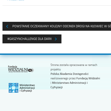
POWSTANIE OCZEKIWANY KOLEJNY ODCINEK DROGI NA KIJOWIEC W 
#GASZYNCHALLENGE DLA DARII
Strona została opracowana w ramach
projektu
Polska Akademia Dostępności
realizowanego przez
Fundację Widzialni
i
Ministerstwo Administracji i
Cyfryzacji