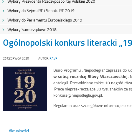
Wybory Prezydenta Rzeczypospolitej Polskiej 2020
Wybory do Sejmu RP i Senatu RP 2019
Wybory do Parlamentu Europejskiego 2019
Wybory Samorządowe 2018
Ogólnopolski konkurs literacki „1
25 CZERWCA 2020
AUTOR:
RAVF
Biuro Programu „Niepodległa” zaprasza do u
w setną rocznicę Bitwy Warszawskiej.
N
antologii. Przewidziano także 10 nagród rów
Prace nieprzekraczające 30 tys. znaków ze sp
konkurs@niepodlegla.gov.pl.
Regulamin oraz szczegółowe informacje o ko
Aktualności