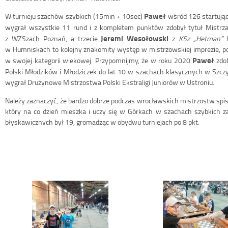
Paweł
W turnieju szachów szybkich (15min + 10sec)
wśród 126 startując
wygrał wszystkie 11 rund i z kompletem punktów zdobył tytuł Mistrza
Jeremi Wesołowski
z WZSzach Poznań, a trzecie
z
KSz „Hetman”
w Humniskach to kolejny znakomity występ w mistrzowskiej imprezie, pot
Paweł
w swojej kategorii wiekowej. Przypomnijmy, że w roku 2020
zdob
Polski Młodzików i Młodziczek do lat 10 w szachach klasycznych w Szcz
wygrał Drużynowe Mistrzostwa Polski Ekstraligi Juniorów w Ustroniu.
Należy zaznaczyć, że bardzo dobrze podczas wrocławskich mistrzostw spis
który na co dzień mieszka i uczy się w Górkach w szachach szybkich z
błyskawicznych był 19, gromadząc w obydwu turniejach po 8 pkt.