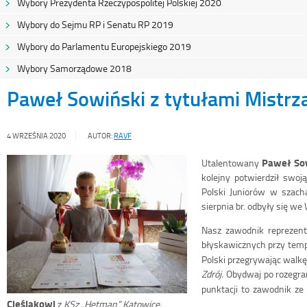
Wybory Prezydenta Rzeczypospolitej Polskiej 2020
Wybory do Sejmu RP i Senatu RP 2019
Wybory do Parlamentu Europejskiego 2019
Wybory Samorządowe 2018
Paweł Sowiński z tytułami Mistrza
4 WRZEŚNIA 2020
AUTOR:
RAVF
Paweł So
Utalentowany
kolejny potwierdził swo
Polski Juniorów w szach
sierpnia br. odbyły się w
Nasz zawodnik reprezen
błyskawicznych przy tempi
Polski przegrywając walkę
Zdrój.
Obydwaj po rozegran
punktacji to zawodnik ze
Cieślakowi
z
KSz „Hetman” Katowice
.