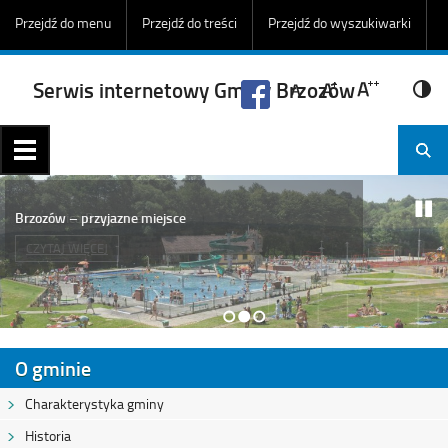
Przejdź do menu
Przejdź do treści
Przejdź do wyszukiwarki
Serwis internetowy Gminy Brzozów
Brzozów – przyjazne miejsce
1
2
3
O gminie
Charakterystyka gminy
Historia