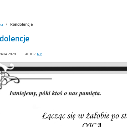
1
2
3
Kondolencje
ci
dolencje
PADA 2020
AUTOR:
NM