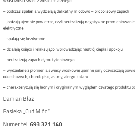
Właściwości świec z wosku pszczelego:
– podczas spalania wydzielają delikatny miodowo – propolisowy zapach
– jonizują ujemnie powietrze, czyli neutralizują negatywne promieniowanie
elektryczne
– spalają się bezdymnie
– działają kojąco i relaksująco, wprowadzając nastrój ciepła i spokoju
– neutralizują zapach dymu tytoniowego
– wydzielane z płomienia świecy woskowej ujemne jony oczyszczają powiet
oddechowych, chorób płuc, astmy, alergii, kataru
– charakteryzują się ładnym i oryginalnym wyglądem czystego produktu p
Damian Błaż
Pasieka „Cud Miód”
693 321 140
Numer tel: