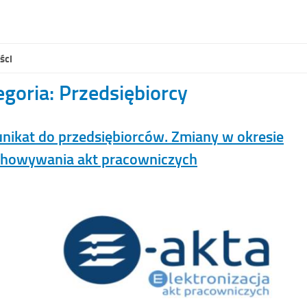
1
2
3
ści
egoria: Przedsiębiorcy
ikat do przedsiębiorców. Zmiany w okresie
chowywania akt pracowniczych