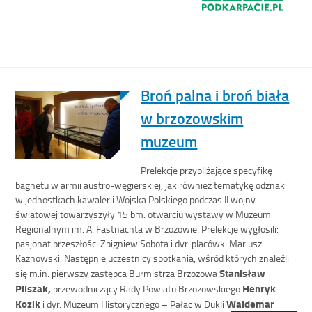
Broń palna i broń biała
w brzozowskim
muzeum
Prelekcje przybliżające specyfikę
bagnetu w armii austro-węgierskiej, jak również tematykę odznak
w jednostkach kawalerii Wojska Polskiego podczas II wojny
światowej towarzyszyły 15 bm. otwarciu wystawy w Muzeum
Regionalnym im. A. Fastnachta w Brzozowie. Prelekcje wygłosili:
pasjonat przeszłości Zbigniew Sobota i dyr. placówki Mariusz
Kaznowski. Następnie uczestnicy spotkania, wśród których znaleźli
Stanisław
się m.in. pierwszy zastępca Burmistrza Brzozowa
Pilszak,
Henryk
przewodniczący Rady Powiatu Brzozowskiego
Kozik
Waldemar
i dyr. Muzeum Historycznego – Pałac w Dukli