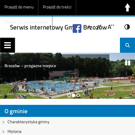
Przejdź do menu
Przejdź do treści
Przejdź do wyszukiwarki
Serwis internetowy Gminy Brzozów
Brzozów – przyjazne miejsce
1
2
3
O gminie
Charakterystyka gminy
Historia