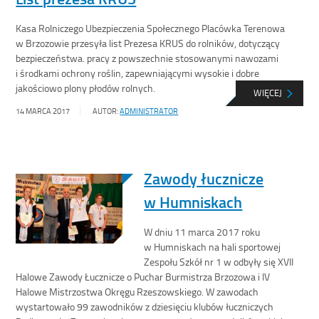
Kasa Rolniczego Ubezpieczenia Społecznego Placówka Terenowa
w Brzozowie przesyła list Prezesa KRUS do rolników, dotyczący
bezpieczeństwa. pracy z powszechnie stosowanymi nawozami
i środkami ochrony roślin, zapewniającymi wysokie i dobre
jakościowo plony płodów rolnych.
WIĘCEJ
14 MARCA 2017
AUTOR:
ADMINISTRATOR
Zawody łucznicze
w Humniskach
W dniu 11 marca 2017 roku
w Humniskach na hali sportowej
Zespołu Szkół nr 1 w odbyły się XVII
Halowe Zawody Łucznicze o Puchar Burmistrza Brzozowa i IV
Halowe Mistrzostwa Okręgu Rzeszowskiego. W zawodach
wystartowało 99 zawodników z dziesięciu klubów łuczniczych