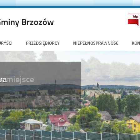
Gminy Brzozów
URYŚCI
PRZEDSIĘBIORCY
NIEPEŁNOSPRAWNOŚĆ
KON
e miejsce