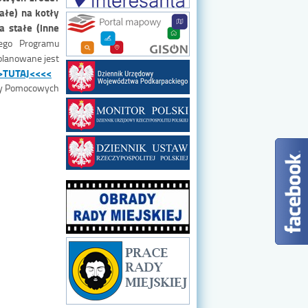
ałe) na kotły
 stałe (inne
go Programu
lanowane jest
>TUTAJ<<<<
szy Pomocowych