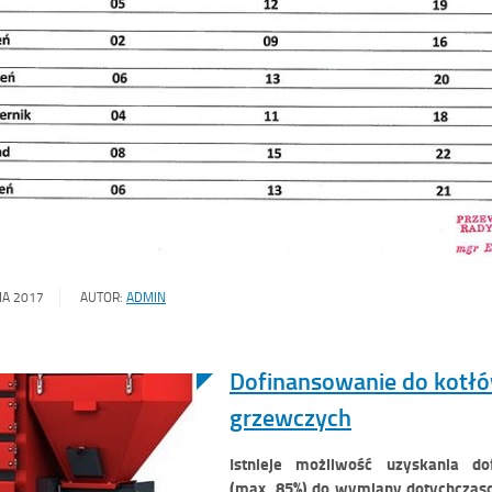
IA 2017
AUTOR:
ADMIN
Dofinansowanie do kotł
grzewczych
Istnieje możliwość uzyskania do
(max. 85%) do wymiany dotychczas