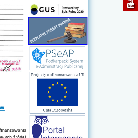
ów
finansowania
owych źródeł