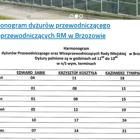
1
2
3
onogram dyżurów przewodniczącego
ceprzewodniczących RM w Brzozowie