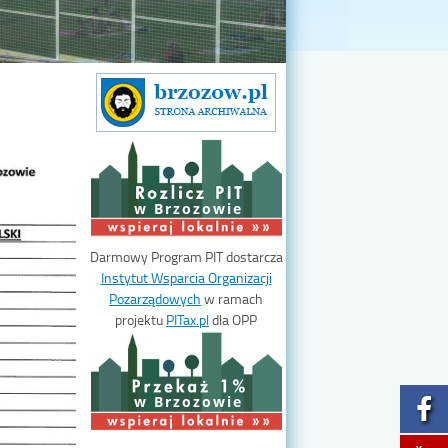
w Brzozowie
Darmowy Program PIT dostarcza
Instytut Wsparcia Organizacji
Pozarządowych
w ramach
projektu
PITax.pl
dla OPP
w Brzozowie