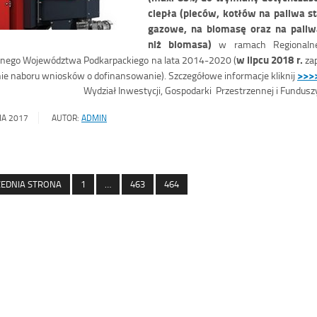
ciepła (pieców, kotłów na paliwa st
gazowe, na biomasę oraz na paliwa
niż biomasa)
w ramach Regionalne
w lipcu 2018 r.
jnego Województwa Podkarpackiego na lata 2014-2020 (
zap
>>>
ie naboru wniosków o dofinansowanie). Szczegółowe informacje kliknij
Wydział Inwestycji, Gospodarki Przestrzennej i Fundu
IA 2017
AUTOR:
ADMIN
EDNIA STRONA
1
…
463
464