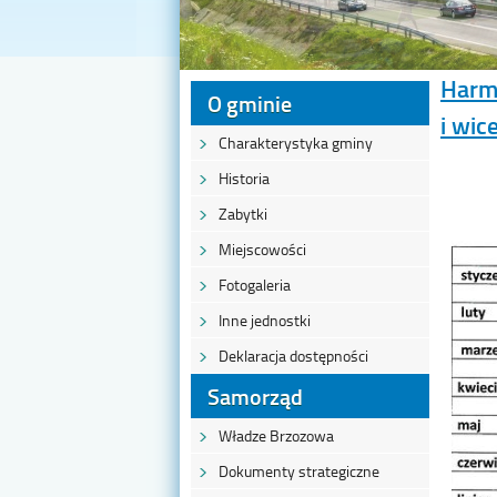
Harm
O gminie
i wi
Charakterystyka gminy
Historia
Zabytki
Miejscowości
Fotogaleria
Inne jednostki
Deklaracja dostępności
Samorząd
Władze Brzozowa
Dokumenty strategiczne