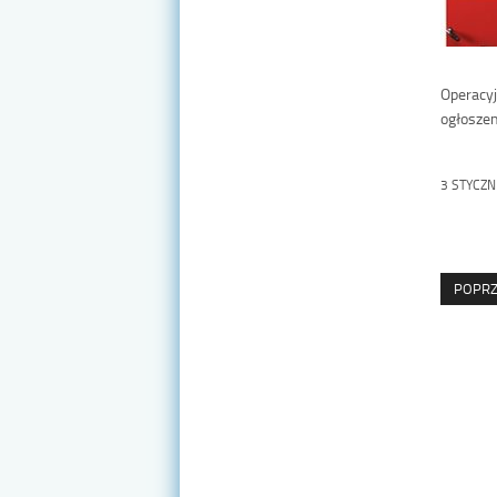
Operacy
ogłoszen
3 STYCZN
POPRZ